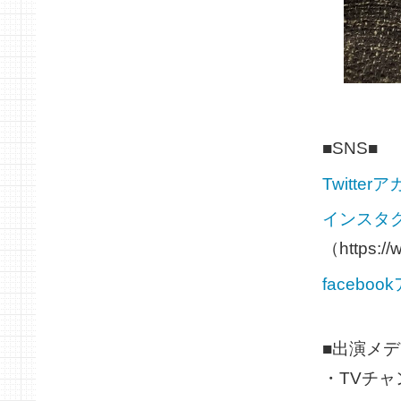
■SNS■
Twitte
インスタ
（https://
facebo
■出演メデ
・TVチ