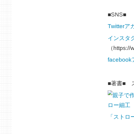
■SNS■
Twitte
インスタ
（https://
facebo
■著書■
「ストロ