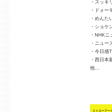
・スッキ
・ドォー
・めんた
・ショケ
・NHKニ
・ニュー
・今日感T
・西日本
他…
ストローアー