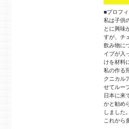
■プロフィ
私は子供
とに興味
すが、チ
飲み物に
イプが入
けを材料
私の作る
クニカル
せてルー
日本に来
かと勧め
しました
これから