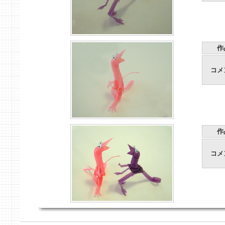
作
コメ
作
コメ