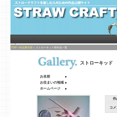
TOP
＞
作品展示室
＞
ストローキッド様作品一覧
ストローキッド
お名前
●
お住まいの地域
●
ホームページ
●
作
コメ