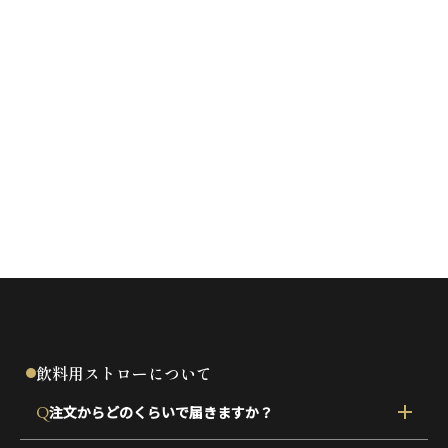
西日本 営業担当者（本社営業グループ） 玉石 一馬
TEL：
0865-44-2215
FAX：0865-44-2640
MAIL：
電子事業 磯田 拓也
TEL：
0865-44-2215
FAX：0865-44-2640
MAIL：
東日本 営業担当者（関東営業所） 久森 稔
TEL：
080-3876-2212
FAX：050-6877-5385
MAIL：
営業以外に関するお問い合わせ（本社総務） 総務
TEL：
0865-44-2215
FAX：0865-44-2640
MAIL：
飲料用ストローについて
Q
注文からどのくらいで届きますか？