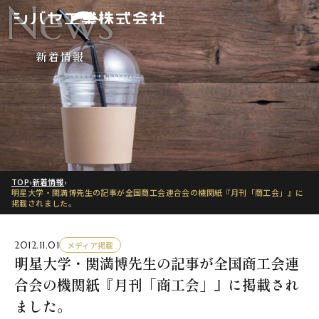
News
新着情報
TOP
›
新着情報
›
明星大学・関満博先生の記事が全国商工会連合会の機関紙『月刊「商工会」』に
掲載されました。
2012.11.01
メディア掲載
明星大学・関満博先生の記事が全国商工会連
合会の機関紙『月刊「商工会」』に掲載され
ました。