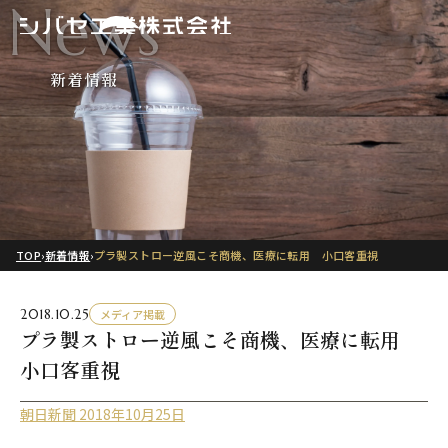
News
新着情報
TOP
›
新着情報
›
プラ製ストロー逆風こそ商機、医療に転用 小口客重視
2018.10.25
メディア掲載
プラ製ストロー逆風こそ商機、医療に転用
小口客重視
朝日新聞 2018年10月25日