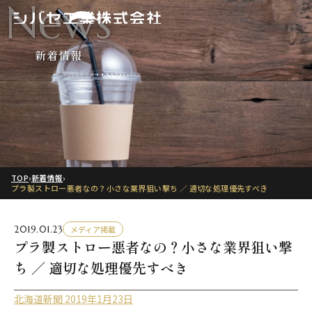
News
新着情報
TOP
›
新着情報
›
プラ製ストロー悪者なの？小さな業界狙い撃ち ／ 適切な処理優先すべき
2019.01.23
メディア掲載
プラ製ストロー悪者なの？小さな業界狙い撃
ち ／ 適切な処理優先すべき
北海道新聞 2019年1月23日