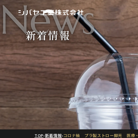
News
新着情報
TOP
›
新着情報
›
コロナ禍 プラ製ストロー脚光 医療