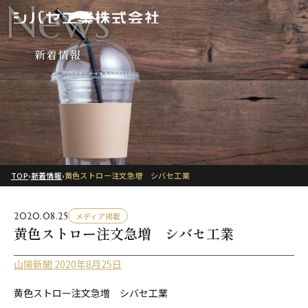
News
新着情報
TOP
›
新着情報
›
黄色ストロー注文急増 シバセ工業
2020.08.25
メディア掲載
黄色ストロー注文急増 シバセ工業
山陽新聞 2020年8月25日
黄色ストロー注文急増 シバセ工業