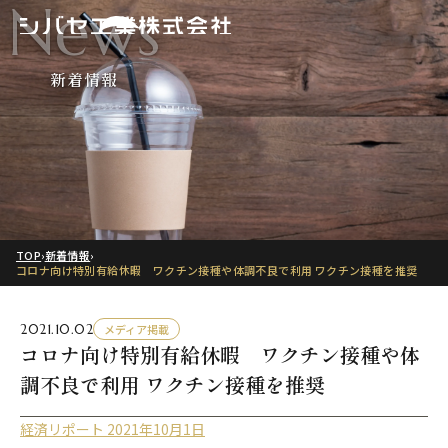
News
新着情報
TOP
›
新着情報
›
コロナ向け特別有給休暇 ワクチン接種や体調不良で利用 ワクチン接種を推奨
2021.10.02
メディア掲載
コロナ向け特別有給休暇 ワクチン接種や体
調不良で利用 ワクチン接種を推奨
経済リポート 2021年10月1日