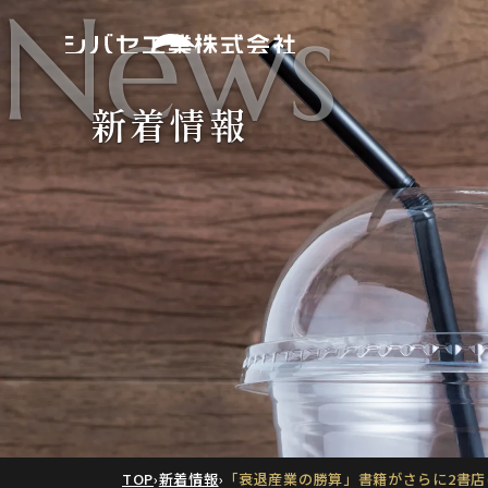
News
新着情報
TOP
›
新着情報
›
「衰退産業の勝算」書籍がさらに2書店