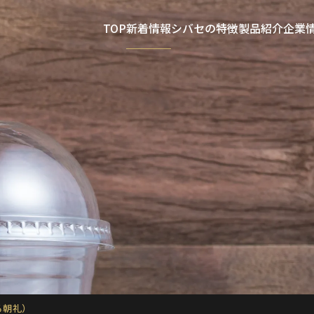
TOP
新着情報
シバセの特徴
製品紹介
企業
る朝礼）