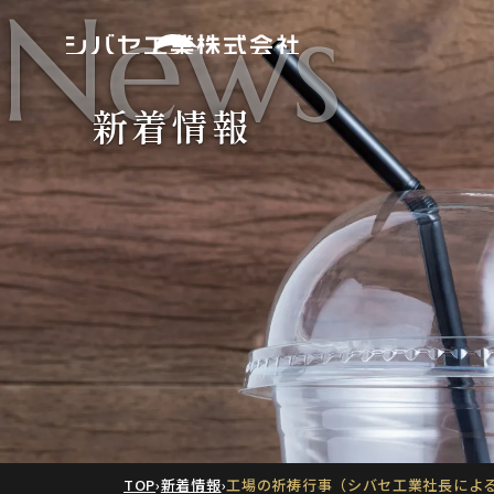
News
新着情報
TOP
›
新着情報
›
工場の祈祷行事（シバセ工業社長によ